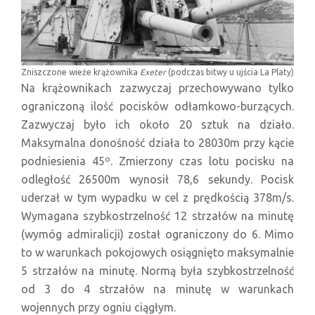
Zniszczone wieże krążownika
Exeter
(podczas bitwy u ujścia La Platy)
Na krążownikach zazwyczaj przechowywano tylko
ograniczoną ilość pocisków odłamkowo-burzących.
Zazwyczaj było ich około 20 sztuk na działo.
Maksymalna donośność działa to 28030m przy kącie
podniesienia 45º. Zmierzony czas lotu pocisku na
odległość 26500m wynosił 78,6 sekundy. Pocisk
uderzał w tym wypadku w cel z prędkością 378m/s.
Wymagana szybkostrzelność 12 strzałów na minutę
(wymóg admiralicji) został ograniczony do 6. Mimo
to w warunkach pokojowych osiągnięto maksymalnie
5 strzałów na minutę. Normą była szybkostrzelność
od 3 do 4 strzałów na minutę w warunkach
wojennych przy ogniu ciągłym.