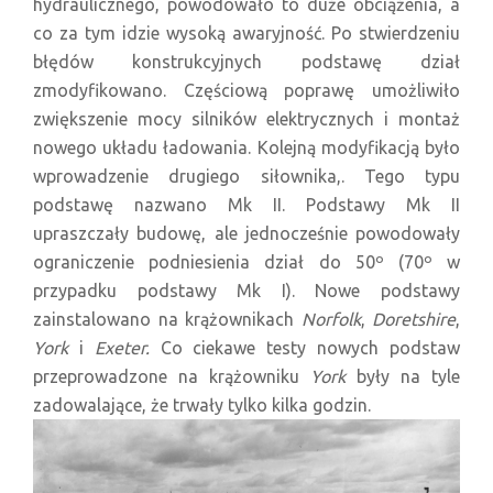
hydraulicznego, powodowało to duże obciążenia, a
co za tym idzie wysoką awaryjność. Po stwierdzeniu
błędów konstrukcyjnych podstawę dział
zmodyfikowano. Częściową poprawę umożliwiło
zwiększenie mocy silników elektrycznych i montaż
nowego układu ładowania. Kolejną modyfikacją było
wprowadzenie drugiego siłownika,. Tego typu
podstawę nazwano Mk II. Podstawy Mk II
upraszczały budowę, ale jednocześnie powodowały
ograniczenie podniesienia dział do 50º (70º w
przypadku podstawy Mk I). Nowe podstawy
zainstalowano na krążownikach
Norfolk
,
Doretshire
,
York
i
Exeter.
Co ciekawe testy nowych podstaw
przeprowadzone na krążowniku
York
były na tyle
zadowalające, że trwały tylko kilka godzin.