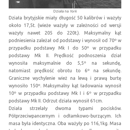
Działa na
York
Działa brytyjskie miały długość 50 kalibrów i ważyły
około 17,5t. (wieże ważyły w zależności od wersji
ważyły nawet 205 do 220t.). Maksymalny kąt
podniesienia zależał od podstawy i wynosił od 70º w
przypadku podstawy Mk I do 50º w przypadku
podstawy Mk II. Prędkość podnoszenia dział
wynosiła maksymalnie do 5,5º na sekundę,
natomiast prędkość obrotu to 6º na sekundę.
Graniczne wychylenie wież na lewą i prawą burtę
wynosiło 150º. Maksymalny kąt ładowania wynosił
10º w przypadku podstawy Mk I i 6º w przypadku
podstawy Mk II. Odrzut działa wynosił 61cm.
Działa strzelały dwoma typami pocisków.
Półprzeciwpancernym i odłamkowo-burzącym. Ich
masa była identyczna. Oba ważyły po 116,1kg. Masa