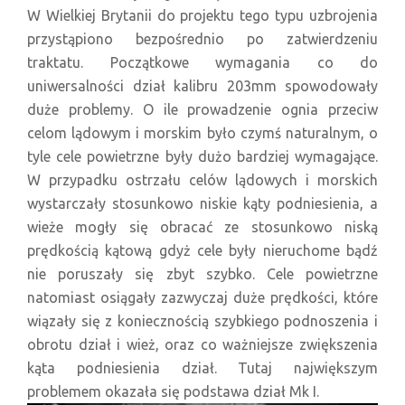
W Wielkiej Brytanii do projektu tego typu uzbrojenia
przystąpiono bezpośrednio po zatwierdzeniu
traktatu. Początkowe wymagania co do
uniwersalności dział kalibru 203mm spowodowały
duże problemy. O ile prowadzenie ognia przeciw
celom lądowym i morskim było czymś naturalnym, o
tyle cele powietrzne były dużo bardziej wymagające.
W przypadku ostrzału celów lądowych i morskich
wystarczały stosunkowo niskie kąty podniesienia, a
wieże mogły się obracać ze stosunkowo niską
prędkością kątową gdyż cele były nieruchome bądź
nie poruszały się zbyt szybko. Cele powietrzne
natomiast osiągały zazwyczaj duże prędkości, które
wiązały się z koniecznością szybkiego podnoszenia i
obrotu dział i wież, oraz co ważniejsze zwiększenia
kąta podniesienia dział. Tutaj największym
problemem okazała się podstawa dział Mk I.