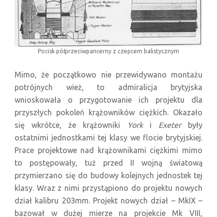
Pocisk półprzeciwpancerny z czepcem balistycznym
Mimo, że początkowo nie przewidywano montażu
potrójnych wież, to admiralicja brytyjska
wnioskowała o przygotowanie ich projektu dla
przyszłych pokoleń krążowników ciężkich. Okazało
się wkrótce, że krążowniki
York
i
Exeter
były
ostatnimi jednostkami tej klasy we flocie brytyjskiej.
Prace projektowe nad krążownikami ciężkimi mimo
to postępowały, tuż przed II wojną światową
przymierzano się do budowy kolejnych jednostek tej
klasy. Wraz z nimi przystąpiono do projektu nowych
dział kalibru 203mm. Projekt nowych dział – MkIX –
bazował w dużej mierze na projekcie Mk VIII,