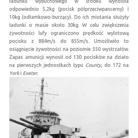
ładunku wybuchowego w środku wynosiła
odpowiednio 5,2kg (pocisk półprzeciwpancerny) i
10kg (odłamkowo-burzący). Do ich miotania służyły
ładunki o masie około 30kg. W celu zwiększenia
żywotności lufy ograniczono prędkość wylotową
pocisku z 884m/s do 855m/s. Umożliwiło to
osiągnięcie żywotności na poziomie 550 wystrzałów.
Zapas amunicji wynosił od 130 pocisków na działo
na pierwszych jednostkach typu
County
, do 172 na
York
i
Exeter
.