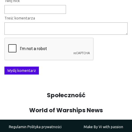
Twój nick
Treść komentarza
Wyślij komentarz
Społeczność
World of Warships News
Regulamin
Polityka prywatności
Make By
Vi
with passion