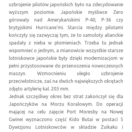
uzbrojenie pilotów japońskich było na zdecydowanie
wyższym poziomie. Japońskie myśliwce Zero
górowały nad Amerykańskimi P-40, P-36 czy
brytyjskimi Hurricane'mi. Starcia między pilotami
kończyły się zazwyczaj tym, że to samoloty alianckie
spadały z nieba w płomieniach. Trzeba tu jednak
wspomnieć o jednym, a mianowicie wszystkie starsze
lotniskowce japońskie były dzięki modernizacjom w
pełni przystosowane do przenoszenia nowoczesnych
maszyn. Wzmocnieniu uległo uzbrojenie
przeciwlotnicze, zaś na dwóch największych okrętach
zdjęto artylerię kal. 203 mm.
Jednak szczęśliwy okres bez strat zakończył się dla
Japończyków na Morzu Koralowym. Do operacji
mającej na celu zajęcie Port Moresby na Nowej
Gwinei wyznaczono część Kido Butai w postaci 5
Dywizjonu Lotniskowców w składzie Zuikaku i