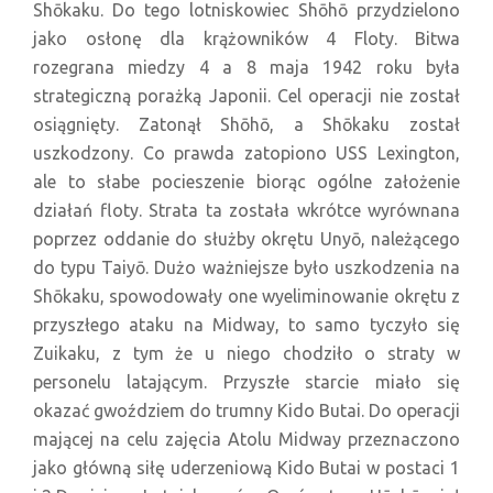
Shōkaku. Do tego lotniskowiec Shōhō przydzielono
jako osłonę dla krążowników 4 Floty. Bitwa
rozegrana miedzy 4 a 8 maja 1942 roku była
strategiczną porażką Japonii. Cel operacji nie został
osiągnięty. Zatonął Shōhō, a Shōkaku został
uszkodzony. Co prawda zatopiono USS Lexington,
ale to słabe pocieszenie biorąc ogólne założenie
działań floty. Strata ta została wkrótce wyrównana
poprzez oddanie do służby okrętu Unyō, należącego
do typu Taiyō. Dużo ważniejsze było uszkodzenia na
Shōkaku, spowodowały one wyeliminowanie okrętu z
przyszłego ataku na Midway, to samo tyczyło się
Zuikaku, z tym że u niego chodziło o straty w
personelu latającym. Przyszłe starcie miało się
okazać gwoździem do trumny Kido Butai. Do operacji
mającej na celu zajęcia Atolu Midway przeznaczono
jako główną siłę uderzeniową Kido Butai w postaci 1