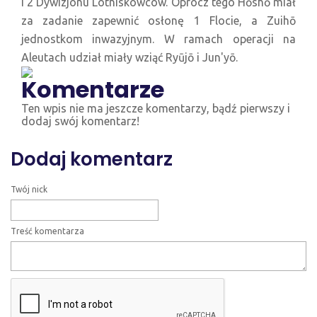
i 2 Dywizjonu Lotniskowców. Oprócz tego Hōshō miał
za zadanie zapewnić osłonę 1 Flocie, a Zuihō
jednostkom inwazyjnym. W ramach operacji na
Aleutach udział miały wziąć Ryūjō i Jun'yō.
Komentarze
Ten wpis nie ma jeszcze komentarzy, bądź pierwszy i
dodaj swój komentarz!
Dodaj komentarz
Twój nick
Treść komentarza