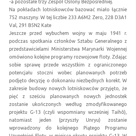
-a pozostałe trzy Zespół Osłony Bezpośredniej.
Na pokładach lotniskowców bazować miało łącznie
752 maszyny. W tej liczbie 233 A6M2 Zero, 228 D3A1
Val, 291 B5N2 Kate
Jeszcze przed wybuchem wojny w maju 1941 r.
podczas spotkania członków Sztabu Generalnego z
przedstawicielami Ministerstwa Marynarki Wojennej
omówiono kolejne programy rozwojowe floty. Zdając
sobie sprawę przede wszystkim z ograniczonego
potencjału stoczni wobec planowanych potrzeb
podjęto decyzję o dokonaniu niezbędnych korekt. W
zakresie budowy nowych lotniskowców przyjęto, że
pięć z sześciu planowanych nowych jednostek
zostanie ukończonych według zmodyfikowanego
projektu G-13 (czyli wspomniany wcześniej Taihô),
natomiast jeden (przyszły Unryu) zostanie
wprowadzony do kolejnego Piątego Programu
Uzupełnień Floty, w miejsce okrętu projektu G-13. W