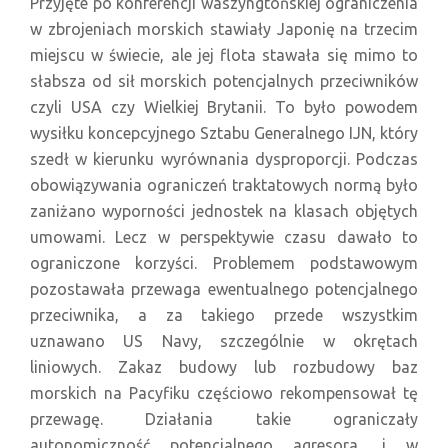
Przyjęte po konferencji waszyngtońskiej ograniczenia
w zbrojeniach morskich stawiały Japonię na trzecim
miejscu w świecie, ale jej flota stawała się mimo to
słabsza od sił morskich potencjalnych przeciwników
czyli USA czy Wielkiej Brytanii. To było powodem
wysiłku koncepcyjnego Sztabu Generalnego IJN, który
szedł w kierunku wyrównania dysproporcji. Podczas
obowiązywania ograniczeń traktatowych normą było
zaniżano wyporności jednostek na klasach objętych
umowami. Lecz w perspektywie czasu dawało to
ograniczone korzyści. Problemem podstawowym
pozostawała przewaga ewentualnego potencjalnego
przeciwnika, a za takiego przede wszystkim
uznawano US Navy, szczególnie w okrętach
liniowych. Zakaz budowy lub rozbudowy baz
morskich na Pacyfiku częściowo rekompensował tę
przewagę. Działania takie ograniczały
autonomiczność potencjalnego agresora, i w