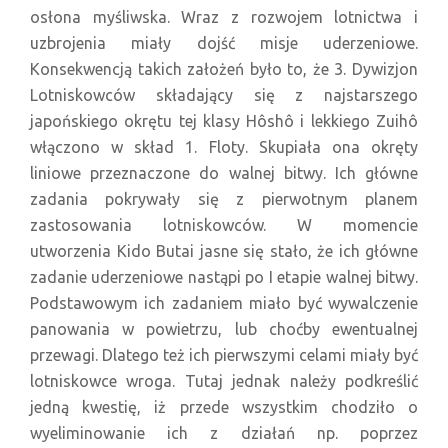
osłona myśliwska. Wraz z rozwojem lotnictwa i
uzbrojenia miały dojść misje uderzeniowe.
Konsekwencją takich założeń było to, że 3. Dywizjon
Lotniskowców składający się z najstarszego
japońskiego okrętu tej klasy Hôshô i lekkiego Zuihô
włączono w skład 1. Floty. Skupiała ona okręty
liniowe przeznaczone do walnej bitwy. Ich główne
zadania pokrywały się z pierwotnym planem
zastosowania lotniskowców. W momencie
utworzenia Kido Butai jasne się stało, że ich główne
zadanie uderzeniowe nastąpi po I etapie walnej bitwy.
Podstawowym ich zadaniem miało być wywalczenie
panowania w powietrzu, lub choćby ewentualnej
przewagi. Dlatego też ich pierwszymi celami miały być
lotniskowce wroga. Tutaj jednak należy podkreślić
jedną kwestię, iż przede wszystkim chodziło o
wyeliminowanie ich z działań np. poprzez