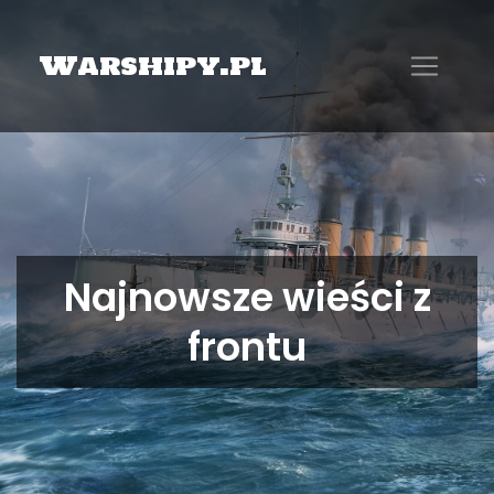
Warshipy.pl
Najnowsze wieści z
frontu