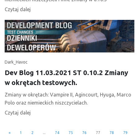
Czytaj dalej
Dark_Havoc
Dev Blog 11.03.2021 ST 0.10.2 Zmiany
w okrętach testowych.
Zmiany w okrętach: Vampire II, Agincourt, Hyuga, Marco
Polo oraz niemieckich niszczycielach.
Czytaj dalej
«
1
2
...
74
75
76
77
78
79