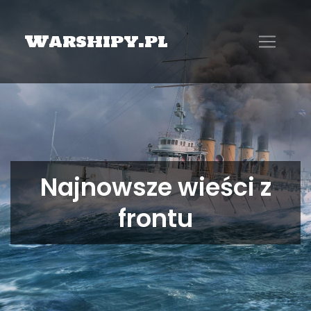
Warshipy.pl
Najnowsze wieści z
frontu